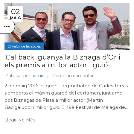
02
MAIG
El Valor de les sòcies
‘Callback’ guanya la Biznaga d’Or i
els premis a millor actor i guió
Publicat per
admin
Deixar un comentari
2 de maig 2016. El quart llargmetratge de Carles Torras
s'emporta el màxim guardó del certamen, junt amb
dos Biznagas de Plata a millor actor (Martín
Bacigalupo) i millor guió. El 19è Festival de Málaga de...
Llegir-Ne Més