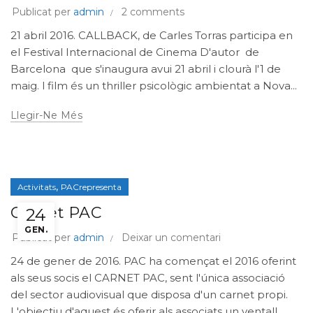
Publicat per
admin
2 comments
21 abril 2016. CALLBACK, de Carles Torras participa en
el Festival Internacional de Cinema D'autor de
Barcelona que s'inaugura avui 21 abril i clourà l'1 de
maig. l film és un thriller psicològic ambientat a Nova...
Llegir-Ne Més
,
Activitats
PACrepresenta
Carnet PAC
24
GEN.
Publicat per
admin
Deixar un comentari
24 de gener de 2016. PAC ha començat el 2016 oferint
als seus socis el CARNET PAC, sent l'única associació
del sector audiovisual que disposa d'un carnet propi.
L'objectiu d'aquest és oferir als associats un ventall...