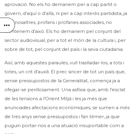
aprovació. No els ho demanem per a cap partit o
govern, d’aquí o d’allà, ni per a cap interès partidista, ja
que nosaltres, profans i profanes associades, no
n’entenem d’això. Els ho demanem pel conjunt del
sector audiovisual, per a tot el món de la cultura i, per
sobre de tot, pel conjunt del país i la seva ciutadania.
Així, amb aquestes paraules, vull traslladar-los, a tots i
totes, un crit d’auxili. El prec sincer de tot un país que,
sense pressupostos de la Generalitat, comença ja a
ofegar-se perillosament. Una asfíxia que, amb l’esclat
de les tensions a l’Orient Mitjà i les ja més que
anunciades afectacions econòmiques, se sumen a més
de tres anys sense pressupostos i fan témer, ja que
puguin portar-nos a una situació insuportable com a