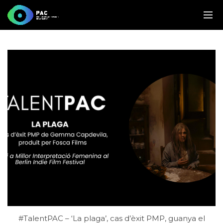
#TalentPAC – ‘La plaga’, cas d’èxit PMP, guanya el