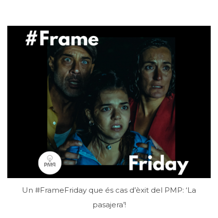
Un #FrameFriday que és cas d’èxit del PMP: ‘La
pasajera’!