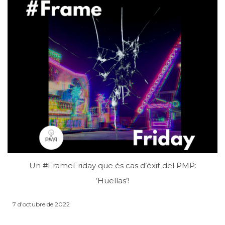
Un #FrameFriday que és cas d’èxit del PMP:
‘Huellas’!
7 d'octubre de 2022