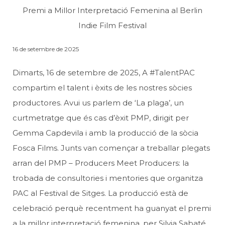
Premi a Millor Interpretació Femenina al Berlin
Indie Film Festival
16 de setembre de 2025
Dimarts, 16 de setembre de 2025, A #TalentPAC
compartim el talent i èxits de les nostres sòcies
productores. Avui us parlem de ‘La plaga’, un
curtmetratge que és cas d’èxit PMP, dirigit per
Gemma Capdevila i amb la producció de la sòcia
Fosca Films. Junts van començar a treballar plegats
arran del PMP – Producers Meet Producers: la
trobada de consultories i mentories que organitza
PAC al Festival de Sitges. La producció està de
celebració perquè recentment ha guanyat el premi
a la millor interpretació femenina, per Silvia Sabaté,