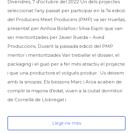
Divendres, 7 d’octubre del 2022 Un dels projectes
seleccionat l’any passat per participar en la 7a edició
del Producers Meet Producers (PMP) va ser Huellas,
presentat per Ainhoa Bolaños i Sílvia Espín que van
ser mentoritzades per Javier Rueda – Aved
Produccions. Durant la passada edició del PMP
mentor i mentoritzades Van treballar el dossier, el
packaging i el guió per a fer més atractiu el projecte
i que una productora el volgués produir. Us deixem
amb la sinopsis: Els bessons Marc i Aroa acaben de
complir la majoria d’edat, viuen a la ciutat dormitori
de Cornellà de Llobregat i
Llegir-ne més