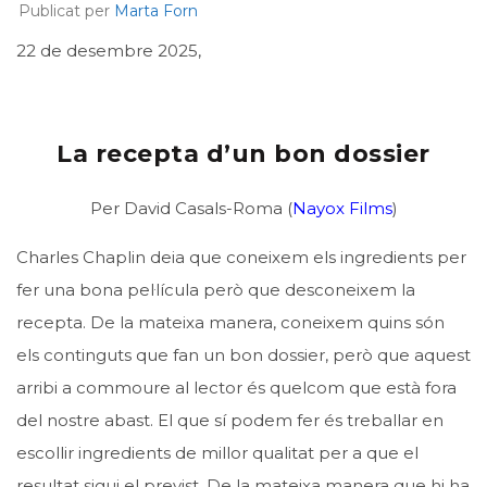
Publicat per
Marta Forn
22 de desembre 2025,
La recepta d’un bon dossier
Per David Casals-Roma (
Nayox Films
)
Charles Chaplin deia que coneixem els ingredients per
fer una bona pel·lícula però que desconeixem la
recepta. De la mateixa manera, coneixem quins són
els continguts que fan un bon dossier, però que aquest
arribi a commoure al lector és quelcom que està fora
del nostre abast. El que sí podem fer és treballar en
escollir ingredients de millor qualitat per a que el
resultat sigui el previst. De la mateixa manera que hi ha