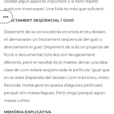
oblidat algun aspecte important o si hem repetit
quelcom innecessari. Una fulla és més que suficient.
TRACTAMENT SEQÜENCIAL / GUIÓ
Depenent de la convocatòria on enviïs el teu dossier,
et demanaran un tractament seqüencial del guió o
directament el guió. Depenent de si és un projecte de
ficció o documental, tots dos són lleugerament
diferents, però el resultat és el mateix: donar una idea
clara de com estarà seqüenciada la pel·lícula. Igual que
en la resta d’apartats del dossier, com més breu, millor.
Recorda: molta gent es queixa d’algunes pel·lícules
perquè són massa llagues. Però ningú perquè siguin
massa curtes.
MEMÒRIA EXPLICATIVA