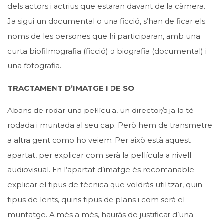
dels actors i actrius que estaran davant de la càmera.
Ja sigui un documental o una ficció, s’han de ficar els
noms de les persones que hi participaran, amb una
curta biofilmografia (ficció) o biografia (documental) i
una fotografia.
TRACTAMENT D’IMATGE I DE SO
Abans de rodar una pel·lícula, un director/a ja la té
rodada i muntada al seu cap. Però hem de transmetre
a altra gent como ho veiem. Per això està aquest
apartat, per explicar com serà la pel·lícula a nivell
audiovisual. En l’apartat d’imatge és recomanable
explicar el tipus de tècnica que voldràs utilitzar, quin
tipus de lents, quins tipus de plans i com serà el
muntatge. A més a més, hauràs de justificar d’una