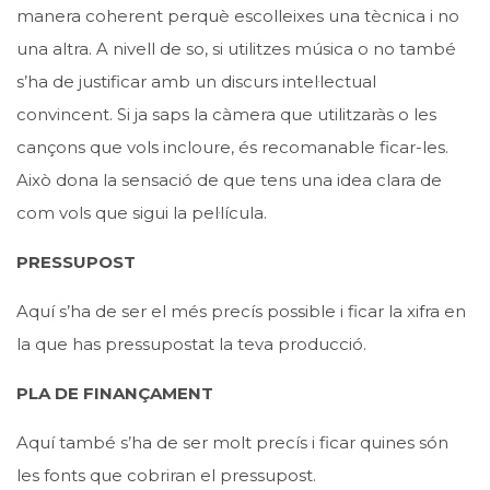
manera coherent perquè escolleixes una tècnica i no
una altra. A nivell de so, si utilitzes música o no també
s’ha de justificar amb un discurs intel·lectual
convincent. Si ja saps la càmera que utilitzaràs o les
cançons que vols incloure, és recomanable ficar-les.
Això dona la sensació de que tens una idea clara de
com vols que sigui la pel·lícula.
PRESSUPOST
Aquí s’ha de ser el més precís possible i ficar la xifra en
la que has pressupostat la teva producció.
PLA DE FINANÇAMENT
Aquí també s’ha de ser molt precís i ficar quines són
les fonts que cobriran el pressupost.