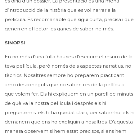
es diria d’un dossier. La presentació és una mena
d’introducció de la història que es vol narrar a la
pel·lícula. És recomanable que sigui curta, precisa i que
generi en el lector les ganes de saber-ne més.
SINOPSI
En no més d’una fulla hauries d’escriure el resum de la
teva pel·lícula, però només dels aspectes narratius, no
tècnics. Nosaltres sempre ho preparem practicant
amb desconeguts que no saben res de la pel·lícula
que volem fer. Els hi expliquem en un parell de minuts
de què va la nostra pel·lícula i després els hi
preguntem si els hi ha quedat clar i, per saber-ho, els hi
demanem que ens ho expliquin a nosaltres. D’aquesta
manera observem si hem estat precisos, si ens hem