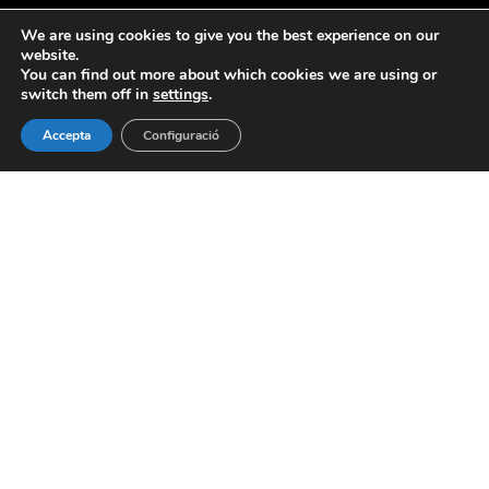
We are using cookies to give you the best experience on our
Formem part de:
website.
You can find out more about which cookies we are using or
switch them off in
settings
.
Accepta
Configuració
© 2020 PAC. All rights reserved |
Avis legal
·
Política de