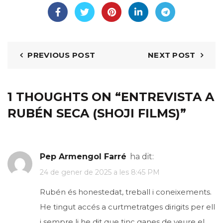
PREVIOUS POST
NEXT POST
1 THOUGHTS ON “
ENTREVISTA A
RUBÉN SECA (SHOJI FILMS)
”
Pep Armengol Farré
ha dit:
24 de gener de 2025 a les 8:45 PM
Rubén és honestedat, treball i coneixements.
He tingut accés a curtmetratges dirigits per ell
i sempre li he dit que tinc ganes de veure el