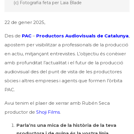
(c) Fotografia feta per Laia Blade
22 de gener 2025,
Des de
PAC
–
Productors Audiovisuals de Catalunya
,
apostem per visibilitzar a professionals de la producció
en actiu, mitjançant entrevistes. L’objectiu és conèixer
amb profunditat l’actualitat i el futur de la producció
audiovisual des del punt de vista de les productores
sòcies i altres empreses i agents que formen l’òrbita
PAC.
Avui tenim el plaer de xerrar amb Rubén Seca
productor de
Shoji Films
.
Parla’ns una mica de la història de la teva
productora i de quina és la vostra línia