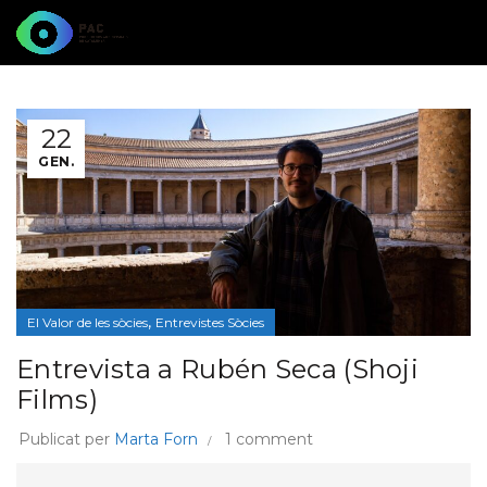
22
GEN.
,
El Valor de les sòcies
Entrevistes Sòcies
Entrevista a Rubén Seca (Shoji
Films)
Publicat per
Marta Forn
1 comment