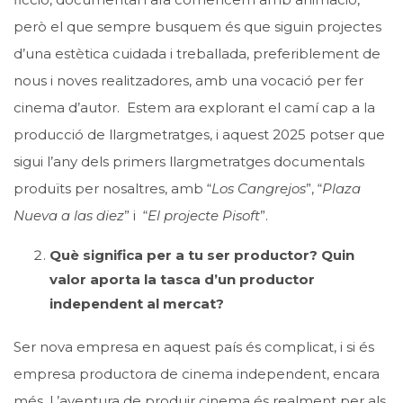
però el que sempre busquem és que siguin projectes
d’una estètica cuidada i treballada, preferiblement de
nous i noves realitzadores, amb una vocació per fer
cinema d’autor. Estem ara explorant el camí cap a la
producció de llargmetratges, i aquest 2025 potser que
sigui l’any dels primers llargmetratges documentals
produïts per nosaltres, amb “
Los Cangrejos
”, “
Plaza
Nueva a las diez
” i “
El projecte Pisoft
”.
Què significa per a tu ser productor? Quin
valor aporta la tasca d’un productor
independent al mercat?
Ser nova empresa en aquest país és complicat, i si és
empresa productora de cinema independent, encara
més. L’aventura de produir cinema és realment per als