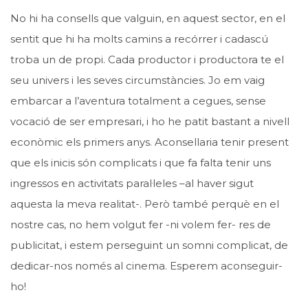
No hi ha consells que valguin, en aquest sector, en el
sentit que hi ha molts camins a recórrer i cadascú
troba un de propi. Cada productor i productora te el
seu univers i les seves circumstàncies. Jo em vaig
embarcar a l’aventura totalment a cegues, sense
vocació de ser empresari, i ho he patit bastant a nivell
econòmic els primers anys. Aconsellaria tenir present
que els inicis són complicats i que fa falta tenir uns
ingressos en activitats paral·leles –al haver sigut
aquesta la meva realitat-. Però també perquè en el
nostre cas, no hem volgut fer -ni volem fer- res de
publicitat, i estem perseguint un somni complicat, de
dedicar-nos només al cinema. Esperem aconseguir-
ho!