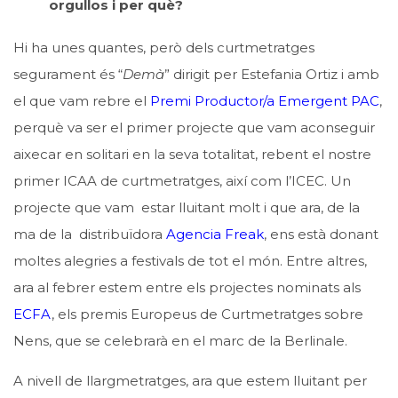
orgullos i per què?
Hi ha unes quantes, però dels curtmetratges
segurament és “
Demà
” dirigit per Estefania Ortiz i amb
el que vam rebre el
Premi Productor/a Emergent PAC
,
perquè va ser el primer projecte que vam aconseguir
aixecar en solitari en la seva totalitat, rebent el nostre
primer ICAA de curtmetratges, així com l’ICEC. Un
projecte que vam estar lluitant molt i que ara, de la
ma de la distribuïdora
Agencia Freak
, ens està donant
moltes alegries a festivals de tot el món. Entre altres,
ara al febrer estem entre els projectes nominats als
ECFA
, els premis Europeus de Curtmetratges sobre
Nens, que se celebrarà en el marc de la Berlinale.
A nivell de llargmetratges, ara que estem lluitant per