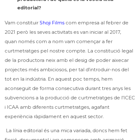
editorial?
Vam constituir
Shoji Films
com empresa al febrer de
2021 però les seves activitats es van iniciar al 2017,
quan només com a nom vam començar a fer
curtmetratges pel nostre compte. La constitució legal
de la productora neix amb el desig de poder aixecar
projectes més ambiciosos, per tal d’introduir-nos del
tot en la indústria. En aquest poc temps, hem
aconseguit de forma consecutiva durant tres anys les
subvencions a la producció de curtmetratges de l’ICEC
i ICAA amb diferents curtmetratges, agafant
experiència ràpidament en aquest sector.
La línia editorial és una mica variada, doncs hem fet
ficció, documental i ara comencem amb animació,