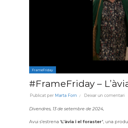
FrameFriday
#FrameFriday – L’àvia 
Publicat per
Marta Forn
Deixar un comentari
Divendres, 13 de setembre de 2024,
Avui s’estrena
‘L’àvia i el foraster’
, una produ