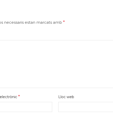
ps necessaris estan marcats amb
*
*
electrònic
Lloc web