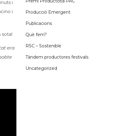
Premi Productor/a PAC
nuts i
cino i
Producció Emergent
Publicacions
 sota!
Què fem?
RSC – Sostenible
tat era
 sobte
Tàndem productores festivals
Uncategorized