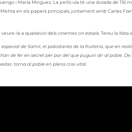
Luengo i María Minguez. La pel·lícula té una durada de 116 mi
Mehta en els papers principals, juntament amb Carles Fran
veure-la a qualsevol dels cinemes on estarà. Teniu la llista a
especial de Samir, el pakistanès de la fruiteria, que en reali
o han de fer en secret per por del que puguin dir al poble. De
ster, torna al poble en plena crisi vital.