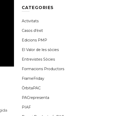
CATEGORIES
Activitats
Casos d'èxit
Edicions PMP
El Valor de les sòcies
Entrevistes Sòcies
Formacions Productors
FrameFriday
ÒrbitaPAC
PACrepresenta
PIAF
gida