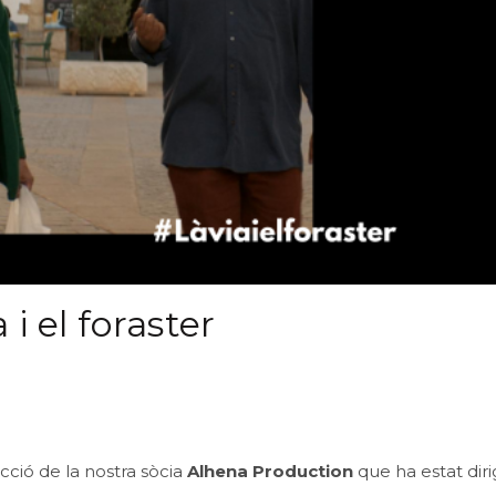
i el foraster
cció de la nostra sòcia
Alhena Production
que ha estat diri