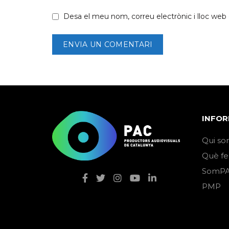
Desa el meu nom, correu electrònic i lloc we
INFOR
Qui so
Què f
SomPA
PMP