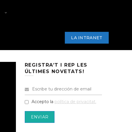
RS
PREMI PRODUCTOR/A PAC
ARKANA
NOTÍCIES
CONTACTE
LA INTRANET
REGISTRA’T I REP LES
ÚLTIMES NOVETATS!
Accepto la
política de privacitat.