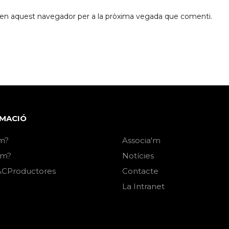
b en aquest navegador per a la pròxima vegada que comenti.
MACIÓ
m?
Associa'm
em?
Notícies
CProductores
Contacte
La Intranet