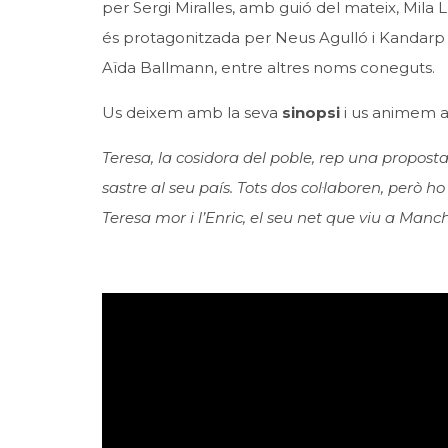
per Sergi Miralles, amb guió del mateix, Mila 
és protagonitzada per Neus Agulló i Kandarp 
Aïda Ballmann, entre altres noms coneguts.
Us deixem amb la seva
sinopsi
i us animem a 
Teresa, la cosidora del poble, rep una proposta 
sastre al seu país. Tots dos col·laboren, però h
Teresa mor i l’Enric, el seu net que viu a Manche