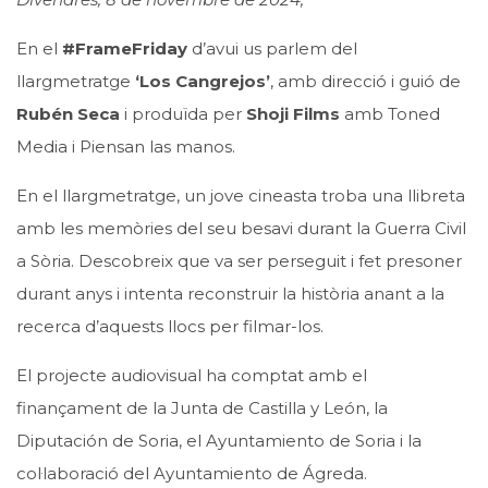
En el
#FrameFriday
d’avui us parlem del
llargmetratge
‘Los Cangrejos’
, amb direcció i guió de
Rubén Seca
i produïda per
Shoji Films
amb Toned
Media i Piensan las manos.
En el llargmetratge, un jove cineasta troba una llibreta
amb les memòries del seu besavi durant la Guerra Civil
a Sòria. Descobreix que va ser perseguit i fet presoner
durant anys i intenta reconstruir la història anant a la
recerca d’aquests llocs per filmar-los.
El projecte audiovisual ha comptat amb el
finançament de la Junta de Castilla y León, la
Diputación de Soria, el Ayuntamiento de Soria i la
col·laboració del Ayuntamiento de Ágreda.