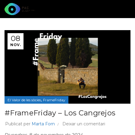
08
NOV.
,
El Valor de les sòcies
FrameFriday
#FrameFriday – Los Cangrejos
Publicat per
Marta Forn
Deixar un comentari
Divendres, 8 de novembre de 2024,