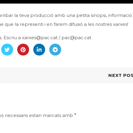
arribar la teva producció amb una petita sinopsi, informaci
 que la representi i en farem difusió a les nostres xarxes!
s. Escriu a xarxes@pac.cat / pac@pac.cat
NEXT PO
ps necessaris estan marcats amb
*