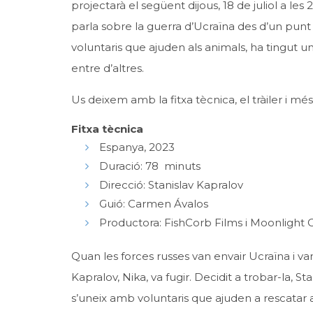
projectarà el següent dijous, 18 de juliol a l
parla sobre la guerra d’Ucraïna des d’un punt 
voluntaris que ajuden als animals, ha tingut 
entre d’altres.
Us deixem amb la fitxa tècnica, el tràiler i mé
Fitxa tècnica
Espanya, 2023
Duració: 78 minuts
Direcció: Stanislav Kapralov
Guió: Carmen Ávalos
Productora: FishCorb Films i Moonlight
Quan les forces russes van envair Ucraïna i va
Kapralov, Nika, va fugir. Decidit a trobar-la, 
s’uneix amb voluntaris que ajuden a rescatar a