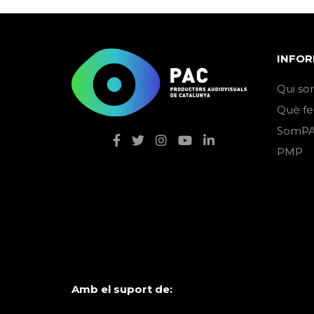
INFOR
Qui so
Què f
SomPA
PMP
Amb el suport de: