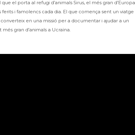
 que el porta al refugi d’animals Sirus, el més gran d’Europa
 ferits i famolencs cada dia. El que comença sent un viatge
s converteix en una missió per a documentar i ajudar a un
 més gran d’animals a Ucraïna.