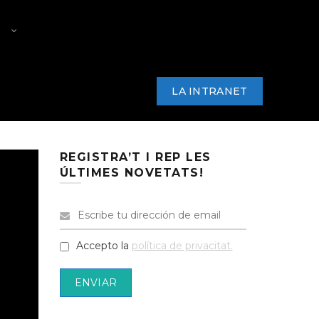
RS
PREMI PRODUCTOR/A PAC
ARKANA
NOTÍCIES
CONTACTE
LA INTRANET
REGISTRA’T I REP LES
ÚLTIMES NOVETATS!
Accepto la
política de privacitat.