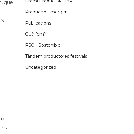
Premi Productor/a PAC
ó, que
Producció Emergent
CN,
Publicacions
Què fem?
RSC – Sostenible
Tàndem productores festivals
Uncategorized
tre
els