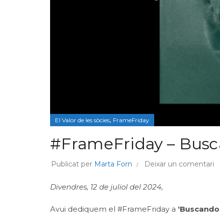
,
El Valor de les sòcies
FrameFriday
#FrameFriday – Busc
Publicat per
Marta Forn
Deixar un comentari
Divendres, 12 de juliol del 2024,
Avui dediquem el #FrameFriday a
‘Buscando 