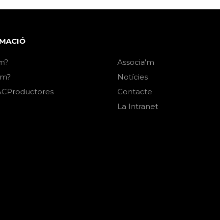
MACIÓ
m?
Associa'm
em?
Notícies
CProductores
Contacte
La Intranet