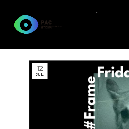
QUI SOM?
QUÈ FEM
12
JUL.