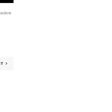
ó sobre
ST