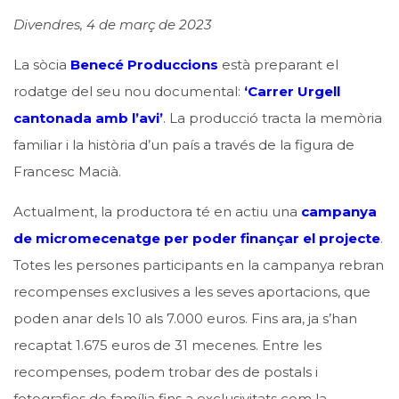
Divendres, 4 de març de 2023
La sòcia
Benecé Produccions
està preparant el
rodatge del seu nou documental:
‘Carrer Urgell
cantonada amb l’avi’
. La producció tracta la memòria
familiar i la història d’un país a través de la figura de
Francesc Macià.
Actualment, la productora té en actiu una
campanya
de micromecenatge per poder finançar el projecte
.
Totes les persones participants en la campanya rebran
recompenses exclusives a les seves aportacions, que
poden anar dels 10 als 7.000 euros. Fins ara, ja s’han
recaptat 1.675 euros de 31 mecenes. Entre les
recompenses, podem trobar des de postals i
fotografies de família fins a exclusivitats com la