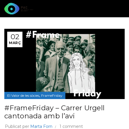
02
MARÇ
,
El Valor de les sòcies
FrameFriday
#FrameFriday – Carrer Urgell
cantonada amb l’avi
Publicat per
Marta Forn
1 comment