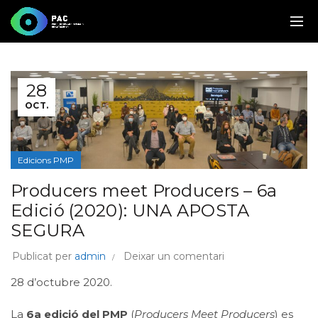
28
OCT.
Edicions PMP
Producers meet Producers – 6a
Edició (2020): UNA APOSTA
SEGURA
Publicat per
admin
Deixar un comentari
28 d’octubre 2020.
La
6a edició del PMP
(
Producers Meet Producers
) es