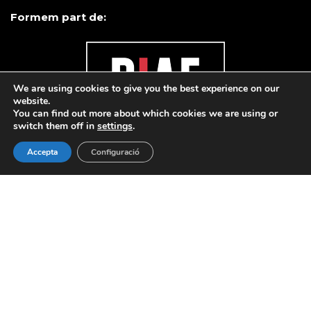
Formem part de:
We are using cookies to give you the best experience on our
website.
You can find out more about which cookies we are using or
switch them off in
settings
.
Accepta
Configuració
© 2020 PAC. All rights reserved |
Avis legal
·
Política de