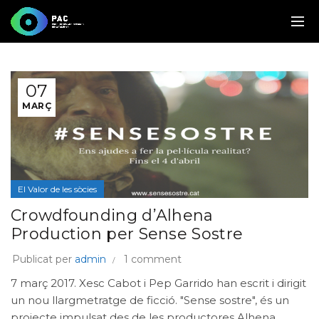
07
MARÇ
El Valor de les sòcies
Crowdfounding d’Alhena
Production per Sense Sostre
Publicat per
admin
1 comment
7 març 2017. Xesc Cabot i Pep Garrido han escrit i dirigit
un nou llargmetratge de ficció. "Sense sostre", és un
projecte impulsat des de les productores Alhena