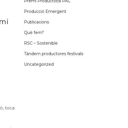
Premi Productor/a PAC
Producció Emergent
emi
Publicacions
Què fem?
RSC – Sostenible
Tàndem productores festivals
Uncategorized
ò, toca