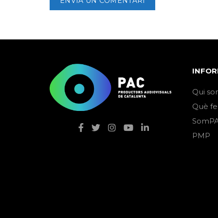
INFOR
Qui so
Què f
SomPA
PMP