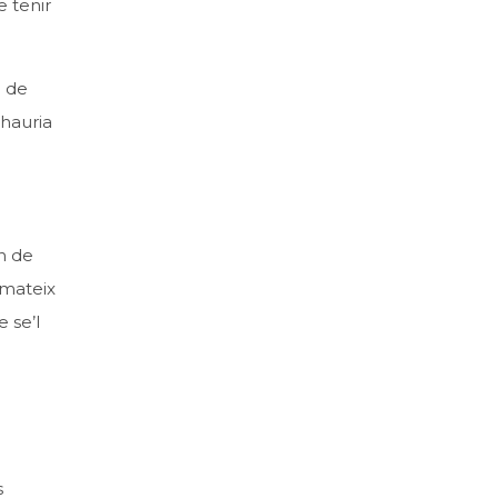
e tenir
i de
 hauria
an de
 mateix
 se’l
s