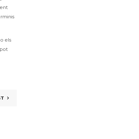
ment
rminis
o els
 pot
ST