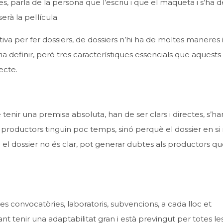
es, parla de la persona que l’escriu i que el maqueta i s’ha d
à la pel·lícula.
tiva per fer dossiers, de dossiers n’hi ha de moltes maneres 
ria definir, però tres característiques essencials que aquests
ecte.
enir una premisa absoluta, han de ser clars i directes, s’h
 productors tinguin poc temps, sinó perquè el dossier en si
 el dossier no és clar, pot generar dubtes als productors que
tes convocatòries, laboratoris, subvencions, a cada lloc et
t tenir una adaptabilitat gran i està previngut per totes le