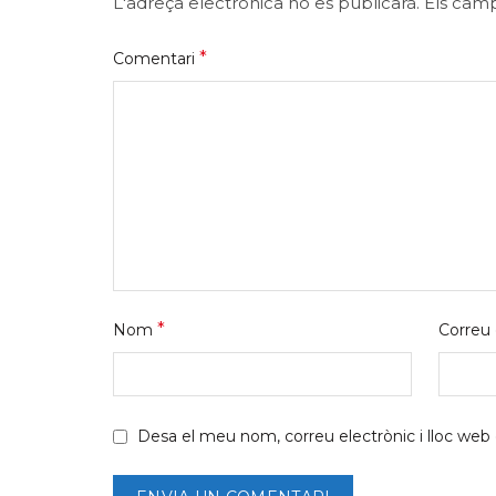
L'adreça electrònica no es publicarà.
Els cam
*
Comentari
*
Nom
Correu 
Desa el meu nom, correu electrònic i lloc we