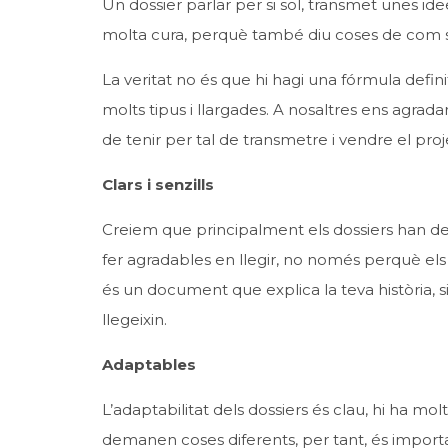
Un dossier parlar per si sol, transmet unes ide
molta cura, perquè també diu coses de com ser
La veritat no és que hi hagi una fórmula defini
molts tipus i llargades. A nosaltres ens agrada
de tenir per tal de transmetre i vendre el proj
Clars i senzills
Creiem que principalment els dossiers han de t
fer agradables en llegir, no només perquè els
és un document que explica la teva història, si
llegeixin.
Adaptables
L’adaptabilitat dels dossiers és clau, hi ha mol
demanen coses diferents, per tant, és importan