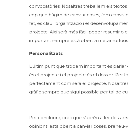
convocatòries. Nosaltres treballem els texto
cop que hàgim de canviar coses, fem canvis pr
fet, és clau l’organització i el desenvolupame
projecte. Així serà més fàcil poder resumir o
important sempre està obert a metamorfosis
Personalitzats
L’últim punt que trobem important és parlar d
és el projecte i el projecte és el dossier. Per
perfectament com serà el projecte. Nosaltre
gràfic sempre que sigui possible per tal de cu
Per concloure, crec que s’aprèn a fer dossier
opinions, està obert a canviar coses, prene