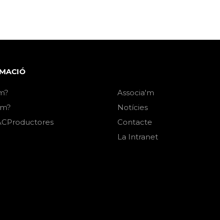
MACIÓ
m?
Associa'm
em?
Notícies
CProductores
Contacte
La Intranet