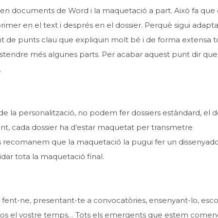
s en documents de Word i la maquetació a part. Això fa que
imer en el text i després en el dossier. Perquè sigui adapt
nt de punts clau que expliquin molt bé i de forma extensa t
 estendre més algunes parts. Per acabar aquest punt dir que
.
e la personalització, no podem fer dossiers estàndard, el d
 tant, cada dossier ha d’estar maquetat per transmetre
s recomanem que la maquetació la pugui fer un dissenyad
idar tota la maquetació final.
s fent-ne, presentant-te a convocatòries, ensenyant-lo, esco
u-vos el vostre temps… Tots els emergents que estem comen