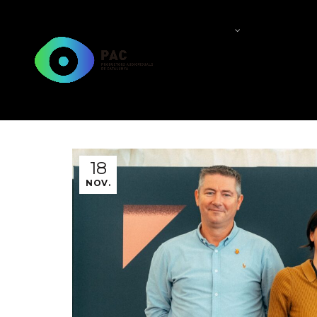
QUI SOM?
QUÈ FEM
18
NOV.