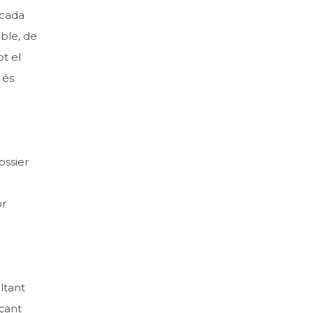
 cada
able, de
ot el
 és
ossier
or
ltant
çant