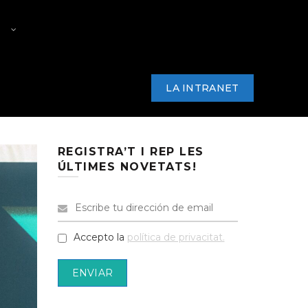
RS
PREMI PRODUCTOR/A PAC
ARKANA
NOTÍCIES
CONTACTE
LA INTRANET
REGISTRA’T I REP LES
ÚLTIMES NOVETATS!
Accepto la
política de privacitat.