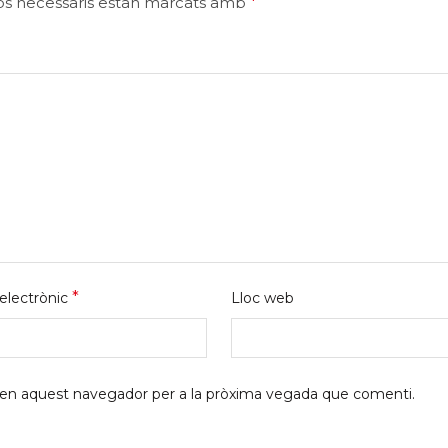
ps necessaris estan marcats amb
*
*
electrònic
Lloc web
b en aquest navegador per a la pròxima vegada que comenti.