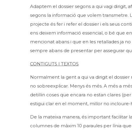
Adaptem el dossier segons a qui vagi dirigit, af
segons la informació que volem transmetre. 
projecte és fer i refer el dossier i els seus 
ens deixem informació essencial, o bé que en 
mencionat abans i que en les retallades ja no
sempre abans de presentar per assegurar que t
CONTIGUTS I TEXTOS
Normalment la gent a qui va dirigit el dossier n
no sobreexplicar. Menys és més. A més a més, 
detil·lin coses que encara no estan clares (pe
estigui clar en el moment, millor no incloure-h
De la mateixa manera, és important facilitar la
columnes de màxim 10 paraules per línia que no