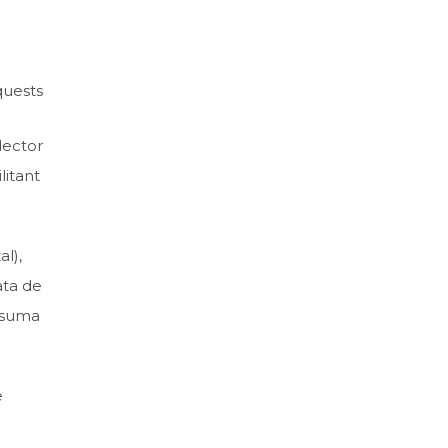
a
quests
lector
litant
al),
ata de
 suma
e