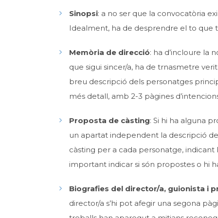
Sinopsi
: a no ser que la convocatòria ex
Idealment, ha de desprendre el to que tin
Memòria de direcció
: ha d’incloure la 
que sigui sincer/a, ha de trnasmetre verita
breu descripció dels personatges principa
més detall, amb 2-3 pàgines d’intencions 
Proposta de càsting
: Si hi ha alguna p
un apartat independent la descripció de
càsting per a cada personatge, indicant l
important indicar si són propostes o hi h
Biografies del director/a, guionista i 
director/a s’hi pot afegir una segona pàgi
treballs han aparegut a mitjans reconeg