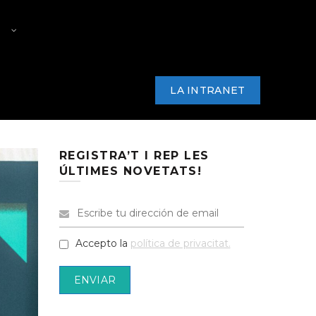
RS
PREMI PRODUCTOR/A PAC
ARKANA
NOTÍCIES
CONTACTE
LA INTRANET
REGISTRA’T I REP LES
ÚLTIMES NOVETATS!
Accepto la
política de privacitat.