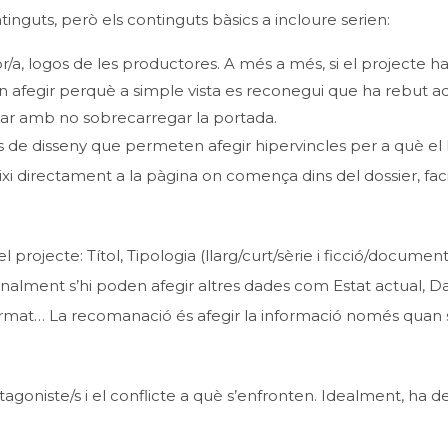
inguts, però els continguts bàsics a incloure serien:
or/a, logos de les productores. A més a més, si el projecte h
en afegir perquè a simple vista es reconegui que ha rebut a
vigilar amb no sobrecarregar la portada.
de disseny que permeten afegir hipervincles per a què el 
igeixi directament a la pàgina on comença dins del dossier, faci
rojecte: Títol, Tipologia (llarg/curt/sèrie i ficció/document
alment s’hi poden afegir altres dades com Estat actual, D
irmat… La recomanació és afegir la informació només quan
otagoniste/s i el conflicte a què s’enfronten. Idealment, ha d