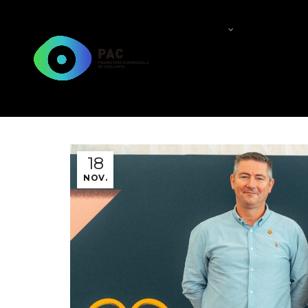
QUI SOM?
QUÈ FEM
18
NOV.