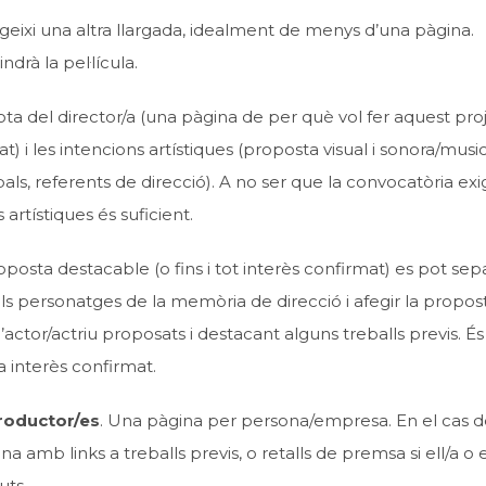
igeixi una altra llargada, idealment de menys d’una pàgina.
drà la pel·lícula.
nota del director/a (una pàgina de per què vol fer aquest pro
t) i les intencions artístiques (proposta visual i sonora/music
ls, referents de direcció). A no ser que la convocatòria exig
artístiques és suficient.
roposta destacable (o fins i tot interès confirmat) es pot sep
ls personatges de la memòria de direcció i afegir la propos
’actor/actriu proposats i destacant alguns treballs previs. És
a interès confirmat.
productor/es
. Una pàgina per persona/empresa. En el cas d
na amb links a treballs previs, o retalls de premsa si ell/a o 
uts.