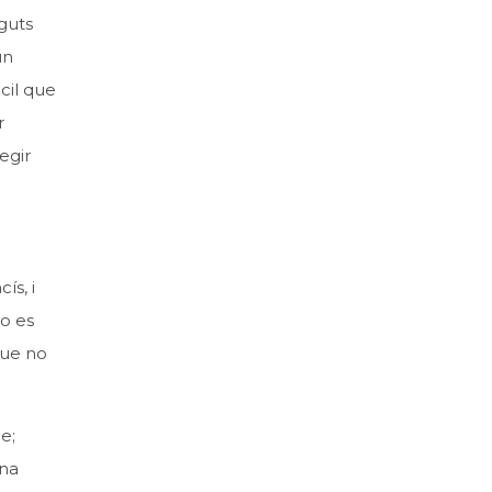
nguts
un
cil que
r
egir
ís, i
 o es
que no
e;
ona