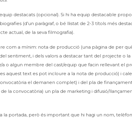
quip destacats (opcional). Si hi ha equip destacable propo
ografies (d’un paràgraf, o bé llistat de 2-3 títols més destac
e actual, de la seva filmografia).
oure com a mínim: nota de producció (una pàgina de per què
el sentiment, i dels valors a destacar tant del projecte o la
or/a o algun membre del cast/equip que facin rellevant el pr
des aquest text es pot incloure a la nota de producció) i cale
onvocatòria el demanen complet) i del pla de finançament
e la convocatòria) un pla de marketing i difusió/llançamen
t a la portada, però és important que hi hagi un nom, telèfon