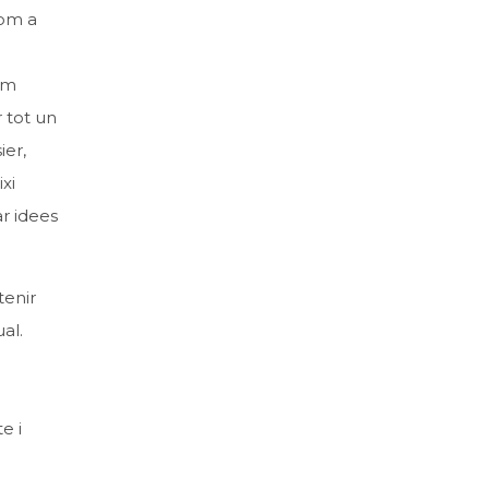
com a
em
r tot un
ier,
xi
ar idees
tenir
al.
e i