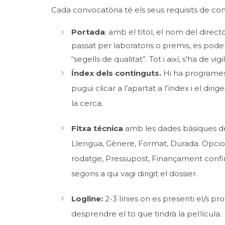
Cada convocatòria té els seus requisits de cont
Portada
: amb el títol, el nom del direct
passat per laboratoris o premis, es pod
“segells de qualitat”. Tot i així, s’ha de 
Índex dels continguts.
Hi ha programes 
pugui clicar a l’apartat a l’índex i el dir
la cerca.
Fitxa técnica
amb les dades bàsiques del p
Llengua, Gènere, Format, Durada. Opcion
rodatge, Pressupost, Finançament conf
segons a qui vagi dirigit el dossier.
Logline:
2-3 línies on es presenti el/s pr
desprendre el to que tindrà la pel·lícula.