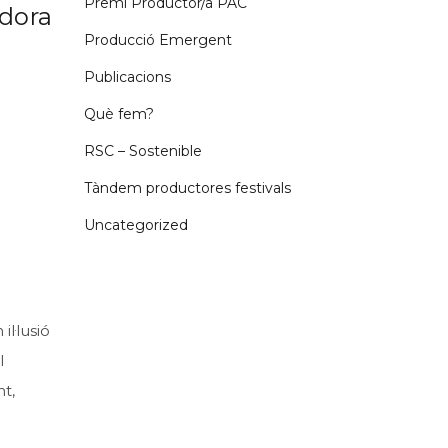
Premi Productor/a PAC
adora
Producció Emergent
Publicacions
Què fem?
RSC – Sostenible
Tàndem productores festivals
Uncategorized
l·lusió
l
nt,