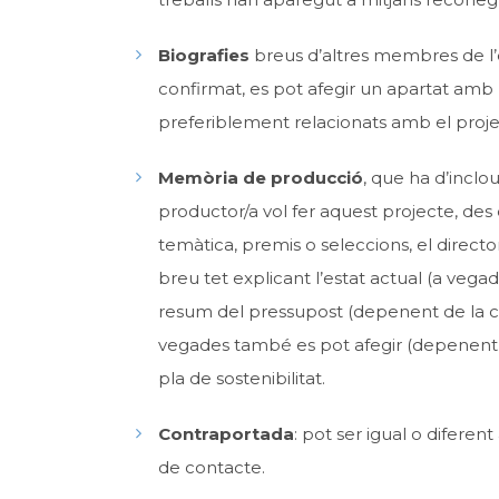
Biografies
breus d’altres membres de l’e
confirmat, es pot afegir un apartat amb bi
preferiblement relacionats amb el project
Memòria de producció
, que ha d’incl
productor/a vol fer aquest projecte, des d
temàtica, premis o seleccions, el direct
breu tet explicant l’estat actual (a vega
resum del pressupost (depenent de la c
vegades també es pot afegir (depenent d
pla de sostenibilitat.
Contraportada
: pot ser igual o diferen
de contacte.