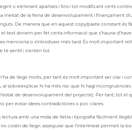
egint o eliminant apartats i fins i tot modificant certs conti
La meitat de la feina de desenvolupament i finançament d’
continguts. De manera que en aquest copy/paste constant és fà
el text donem per fet certa informació que s’hauria d’have
 es menciona o s’introdueix més tard. És molt important rell
é sentit i s’entén tot.
’ha de llegir molts, per tant és molt important ser clar i conc
al sobreexplicar hi ha més risc que hi hagi incongruències
r l’estat de desenvolupament del projecte). Per tant, tot el 
o per evitar idees contradictòries o poc clares.
 lectura amb una mida de lletra i tipografia fàcilment llegibl
 costin de llegir; assegurar que l’interlineat permeti la b