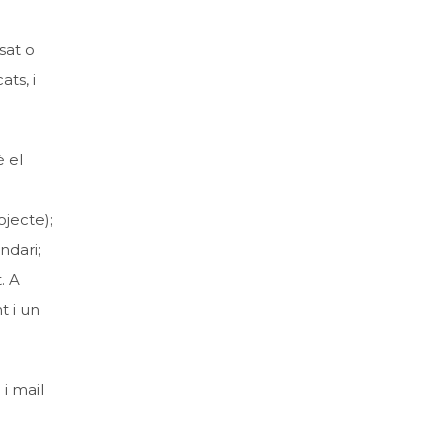
sat o
ats, i
 el
ojecte);
ndari;
. A
t i un
 i mail