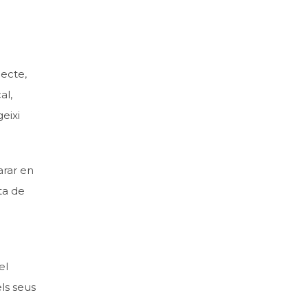
jecte,
al,
eixi
arar en
ta de
el
els seus