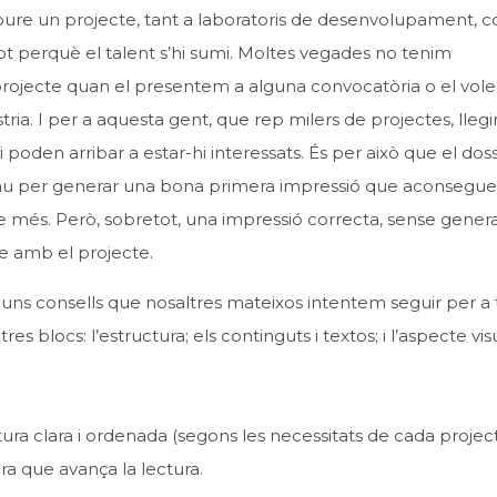
moure un projecte, tant a laboratoris de desenvolupament, 
tot perquè el talent s’hi sumi. Moltes vegades no tenim
e projecte quan el presentem a alguna convocatòria o el vol
ia. I per a aquesta gent, que rep milers de projectes, llegi
poden arribar a estar-hi interessats. És per això que el doss
 clau per generar una bona primera impressió que aconseguei
ne més. Però, sobretot, una impressió correcta, sense gener
e amb el projecte.
uns consells que nosaltres mateixos intentem seguir per a 
s blocs: l’estructura; els continguts i textos; i l’aspecte visu
ura clara i ordenada (segons les necessitats de cada project
ra que avança la lectura.