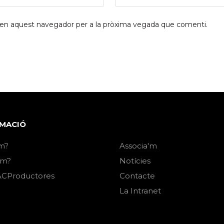
b en aquest navegador per a la pròxima vegada que comenti.
MACIÓ
m?
Associa'm
em?
Notícies
CProductores
Contacte
La Intranet