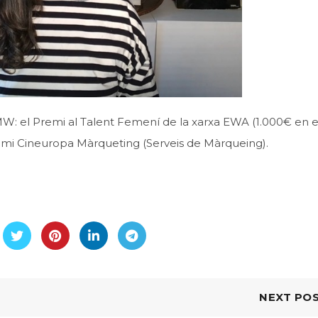
W: el Premi al Talent Femení de la xarxa EWA (1.000€ en e
remi Cineuropa Màrqueting (Serveis de Màrqueing).
NEXT PO