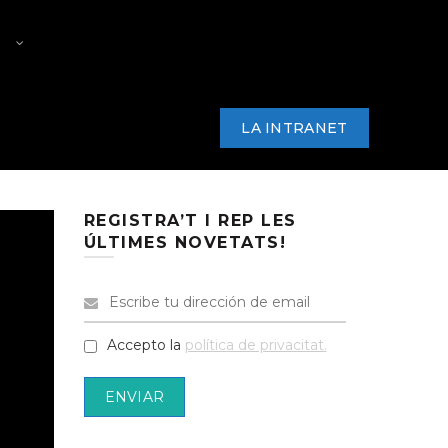
RS
PREMI PRODUCTOR/A PAC
ARKANA
NOTÍCIES
CONTACTE
LA INTRANET
REGISTRA’T I REP LES
ÚLTIMES NOVETATS!
Accepto la
política de privacitat.