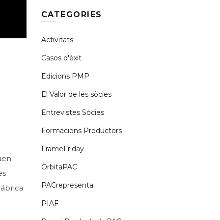
CATEGORIES
Activitats
Casos d'èxit
Edicions PMP
El Valor de les sòcies
Entrevistes Sòcies
Formacions Productors
FrameFriday
quen
ÒrbitaPAC
es
PACrepresenta
Fábrica
PIAF