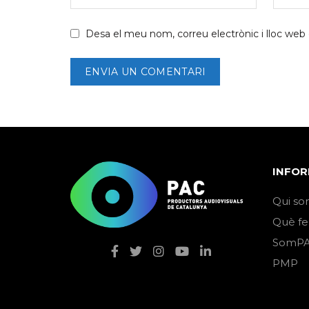
Desa el meu nom, correu electrònic i lloc we
INFOR
Qui so
Què f
SomPA
PMP