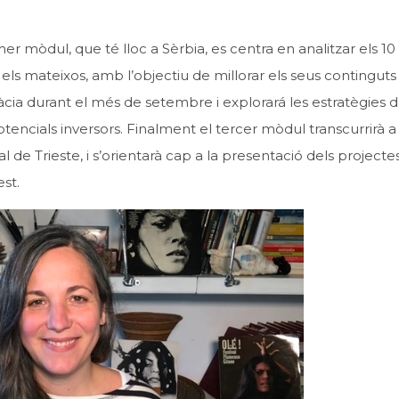
er mòdul, que té lloc a Sèrbia, es centra en analitzar els 10
ls mateixos, amb l’objectiu de millorar els seus continguts i
àcia durant el més de setembre i explorará les estratègies 
tencials inversors. Finalment el tercer mòdul transcurrirà a I
 de Trieste, i s’orientarà cap a la presentació dels projecte
st.