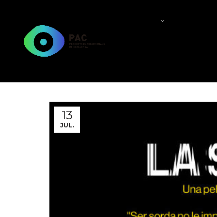
QUI SOM?
QUÈ FEM
13
JUL.