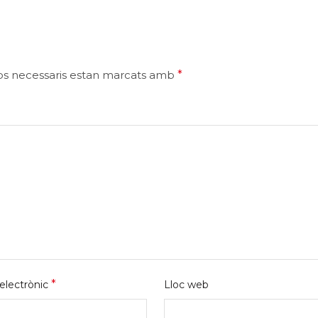
ps necessaris estan marcats amb
*
*
electrònic
Lloc web