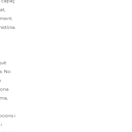
r capaç
at,
ament.
istòria.
què
a. No
m
bona
ama,
cions i
i