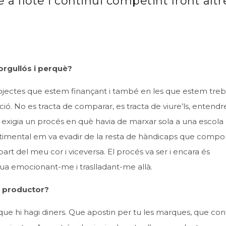
a flote i continuï competint front altr
orgullós i perquè?
rojectes que estem finançant i també en les que estem treb
ó. No es tracta de comparar, es tracta de viure’ls, entendre
igia un procés en què havia de marxar sola a una escola r
 sentimental em va evadir de la resta de hàndicaps que compo
art del meu cor i viceversa. El procés va ser i encara és
nua emocionant-me i traslladant-me allà.
n productor?
 i que hi hagi diners. Que apostin per tu les marques, que con