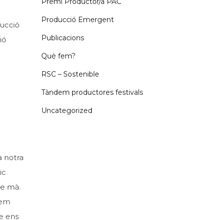
Premi Productor/a PAC
Producció Emergent
ducció
Publicacions
ió
Què fem?
RSC – Sostenible
Tàndem productores festivals
Uncategorized
a notra
ic
de mà.
uem
ue ens