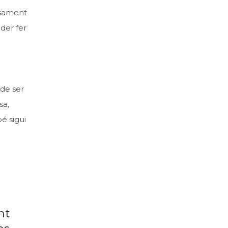
isament
der fer
de ser
sa,
bé sigui
nt