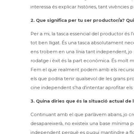
interessa és explicar històries, tant vivències 
2. Que significa per tu ser productor/a? Q
Per a mi, la tasca essencial del productor és l
tot ben lligat. És una tasca absolutament nec
ens trobem en una línia tant independent, jo
rodatge i èxit és la part econòmica. És molt m
Fem el que realment podem amb els recursos
els que podria tenir qualsevol de les grans p
cine independent s’ha d’intentar aprofitar els
3.
Quina diries que és la situació actual d
Continuant amb el que parlàvem abans, jo crec
desapareixerà, no existeix una base mínima pe
independent perquè es pugui mantindre a flote