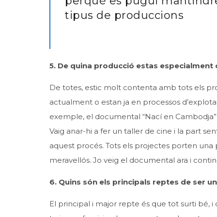
perquè es pugui mantindre 
tipus de produccions
5. De quina producció estas especialment 
De totes, estic molt contenta amb tots els p
actualment o estan ja en processos d’explotaci
exemple, el documental “Nací en Cambodja” ex
Vaig anar-hi a fer un taller de cine i la part
aquest procés. Tots els projectes porten una p
meravellós. Jo veig el documental ara i conti
6.
Quins són els principals reptes de ser u
El principal i major repte és que tot surti bé,