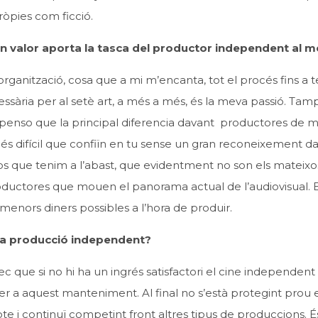
pròpies com ficció.
uin valor aporta la tasca del productor independent al 
’organització, cosa que a mi m’encanta, tot el procés fins a 
essària per al setè art, a més a més, és la meva passió. Ta
 penso que la principal diferencia davant productores de 
és difícil que confiïn en tu sense un gran reconeixement da
 que tenim a l’abast, que evidentment no son els mateixo
roductores que mouen el panorama actual de l’audiovisual. 
 menors diners possibles a l’hora de produir.
e la producció independent?
 que si no hi ha un ingrés satisfactori el cine independent
r a aquest manteniment. Al final no s’està protegint prou e
 i continuï competint front altres tipus de produccions. É