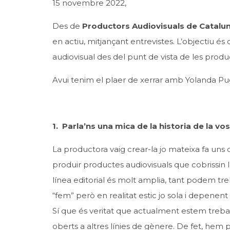
15 novembre 2022,
Des de
Productors Audiovisuals de Catalun
en actiu, mitjançant entrevistes. L’objectiu és 
audiovisual des del punt de vista de les produ
Avui tenim el plaer de xerrar amb
Yolanda Pu
1. Parla’ns una mica de la historia de la vos
La productora vaig crear-la jo mateixa fa uns
produir productes audiovisuals que cobrissin l
línea editorial és molt amplia, tant podem t
“fem” però en realitat estic jo sola i depene
Sí que és veritat que actualment estem trebal
oberts a altres línies de gènere. De fet, hem 