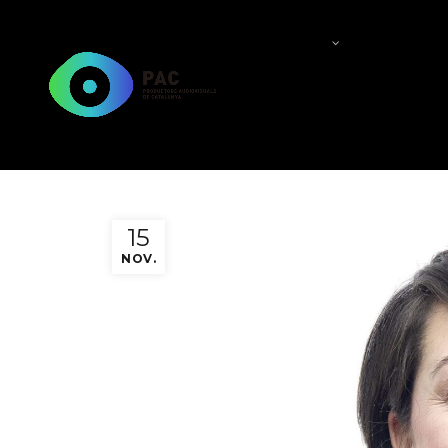
QUI SOM?
QUÈ FEM
15
NOV.