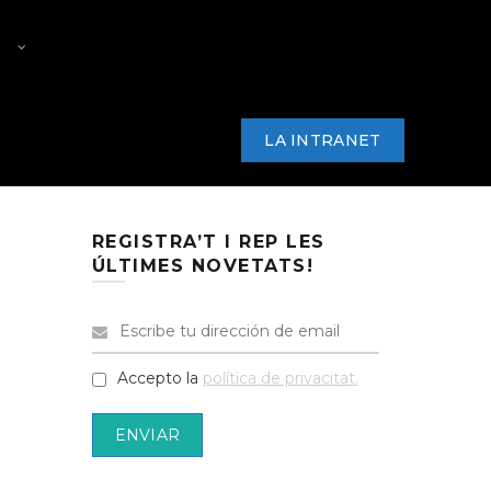
RS
PREMI PRODUCTOR/A PAC
ARKANA
NOTÍCIES
CONTACTE
LA INTRANET
REGISTRA’T I REP LES
ÚLTIMES NOVETATS!
Accepto la
política de privacitat.