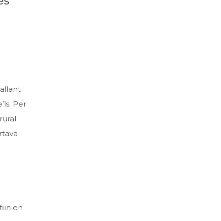
es
allant
’ls. Per
ural.
rtava
fiïn en