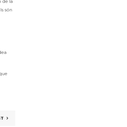
 de la
ls són
dea
 que
ST