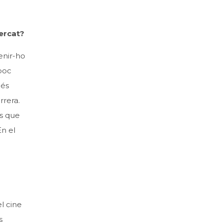
mercat?
tenir-ho
mpoc
més
rrera.
s que
En el
l cine
s