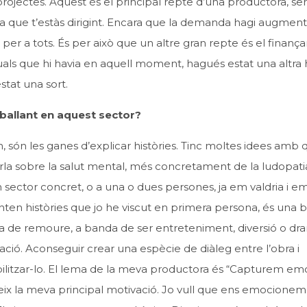
 projectes. Aquest és el principal repte d’una productora, se
 la que t’estàs dirigint. Encara que la demanda hagi augment
 per a tots. És per això que un altre gran repte és el finanç
als que hi havia en aquell moment, hagués estat una altra h
stat una sort.
eballant en aquest sector?
, són les ganes d’explicar històries. Tinc moltes idees amb 
parla sobre la salut mental, més concretament de la ludopati
n sector concret, o a una o dues persones, ja em valdria i e
onten històries que jo he viscut en primera persona, és una 
ha de remoure, a banda de ser entreteniment, diversió o dr
ó. Aconseguir crear una espècie de diàleg entre l’obra i
bilitzar-lo. El lema de la meva productora és “Capturem emo
meix la meva principal motivació. Jo vull que ens emocionem 