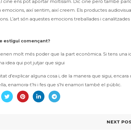
cine ens pot aportar moltíssim. Dic cine però també parlo
ón emocions, així sentim, així creem. Els productes audiovisua
ns. L’art són aquestes emocions treballades i canalitzades
ue estigui començant?
e tenen molt més poder que la part econòmica. Si tens una i
na idea qui pot jutjar que sigui
tat d’explicar alguna cosa i, de la manera que sigui, encara
ella, enamora-t’hi i fes que s’hi enamori també el públic.
NEXT PO