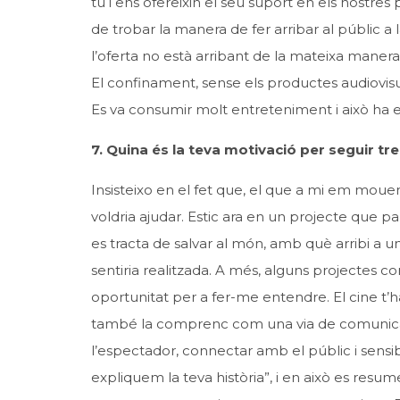
tu i ens ofereixin el seu suport en els nostres
de trobar la manera de fer arribar al públic a
l’oferta no està arribant de la mateixa manera
El confinament, sense els productes audiovisu
Es va consumir molt entreteniment i això ha e
7. Quina és la teva motivació per seguir tr
Insisteixo en el fet que, el que a mi em mouen
voldria ajudar. Estic ara en un projecte que 
es tracta de salvar al món, amb què arribi a u
sentiria realitzada. A més, alguns projectes c
oportunitat per a fer-me entendre. El cine t’
també la comprenc com una via de comunicaci
l’espectador, connectar amb el públic i sensi
expliquem la teva història”, i en això es resu