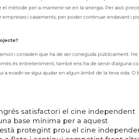
r el mètode per a mantenir-se en la sinergia. Per això prec
 per empreses i casaments, per poder continuar endavant i po
rojecte?
amori i consideri que ha de ser coneguda públicament. He 
només és entreteniment, també ens ha de servir d’alguna co
gui a evadir-se sigui ajudar en algun àmbit de la teva vida. O 
ingrés satisfactori el cine independent
 una base mínima per a aquest
’està protegint prou el cine independe