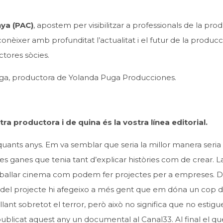
ya (PAC)
, apostem per visibilitzar a professionals de la pro
conèixer amb profunditat l’actualitat i el futur de la producc
ctores sòcies.
ga
, productora de Yolanda Puga Producciones.
tra productora i de quina és la vostra línea editorial.
 quants anys. Em va semblar que seria la millor manera seria
es ganes que tenia tant d’explicar històries com de crear. L
reballar cinema com podem fer projectes per a empreses. D
nt del projecte hi afegeixo a més gent que em dóna un cop 
lant sobretot el terror, però això no significa que no estig
publicat aquest any un documental al Canal33. Al final el q