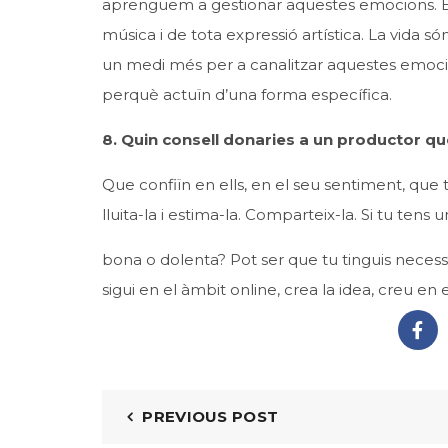
aprenguem a gestionar aquestes emocions. El 
música i de tota expressió artística. La vida s
un medi més per a canalitzar aquestes emocio
perquè actuïn d’una forma específica.
8. Quin consell donaries a un productor q
Que confiïn en ells, en el seu sentiment, qu
lluita-la i estima-la. Comparteix-la. Si tu tens u
bona o dolenta? Pot ser que tu tinguis necessi
sigui en el àmbit online, crea la idea, creu en 
PREVIOUS POST