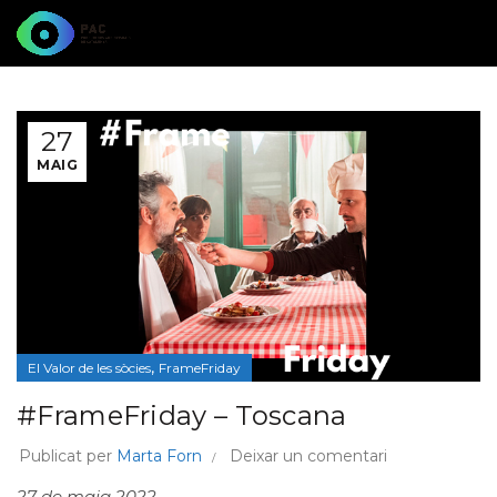
27
MAIG
,
El Valor de les sòcies
FrameFriday
#FrameFriday – Toscana
Publicat per
Marta Forn
Deixar un comentari
27 de maig 2022