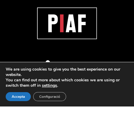
We are using cookies to give you the best experience on our
website.
You can find out more about which cookies we are using or
switch them off in
settings
.
Accepta
Configuració
© 2020 PAC. All rights reserved |
Avis legal
·
Política de
privacitat
·
Política de Cookies