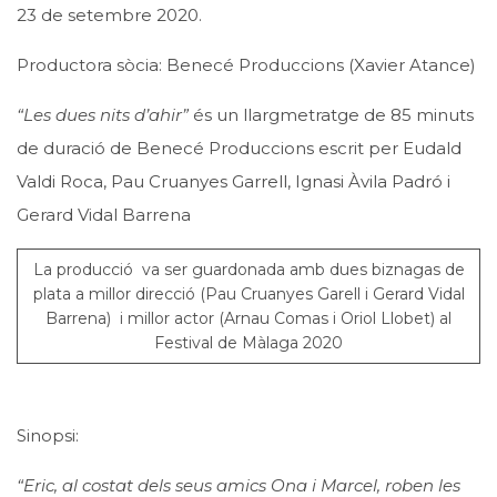
23 de setembre 2020.
Productora sòcia: Benecé Produccions (Xavier Atance)
“Les dues nits d’ahir”
és un llargmetratge de 85 minuts
de duració de Benecé Produccions escrit per Eudald
Valdi Roca, Pau Cruanyes Garrell, Ignasi Àvila Padró i
Gerard Vidal Barrena
La producció va ser guardonada amb dues biznagas de
plata a millor direcció (Pau Cruanyes Garell i Gerard Vidal
Barrena) i millor actor (Arnau Comas i Oriol Llobet) al
Festival de Màlaga 2020
Sinopsi:
“Eric, al costat dels seus amics Ona i Marcel, roben les