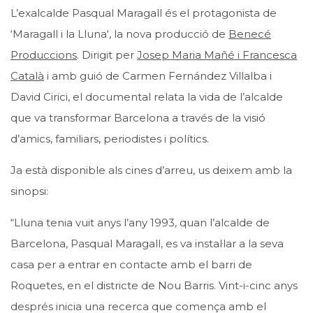
L’exalcalde Pasqual Maragall és el protagonista de
‘
Maragall i la Lluna
‘, la nova producció de
Benecé
Produccions
. Dirigit per
Josep Maria Mañé i Francesca
Català
i amb guió de Carmen Fernández Villalba i
David Cirici, el documental relata la vida de l’alcalde
que va transformar Barcelona a través de la visió
d’amics, familiars, periodistes i polítics.
Ja està disponible als cines d’arreu, us deixem amb la
sinopsi:
“Lluna tenia vuit anys l’any 1993, quan l’alcalde de
Barcelona, Pasqual Maragall, es va instal·lar a la seva
casa per a entrar en contacte amb el barri de
Roquetes, en el districte de Nou Barris. Vint-i-cinc anys
després inicia una recerca que comença amb el