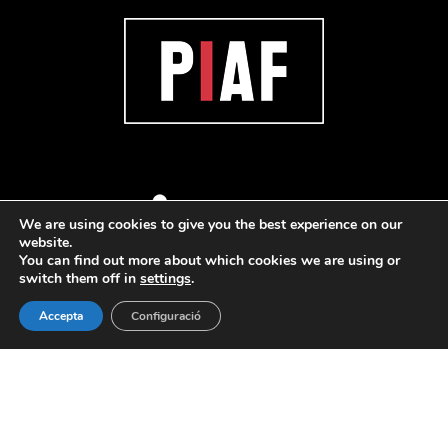
We are using cookies to give you the best experience on our
website.
You can find out more about which cookies we are using or
switch them off in
settings
.
Accepta
Configuració
© 2020 PAC. All rights reserved |
Avis legal
·
Política de
privacitat
·
Política de Cookies