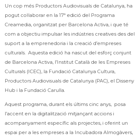
Un cop més
Productors Audiovisuals de Catalunya
, ha
pogut col·laborar en la 17ª edició del
Programa
Creamedia
, organitzat per
Barcelona Activa
, i que té
com a objectiu impulsar les indústries creatives des del
suport a la emprenedoria i la creació d’empreses
culturals. Aquesta edició ha nascut del esforç conjunt
de Barcelona Activa, l’
Institut Català de les Empreses
Culturals
(ICEC), la
Fundació Catalunya Cultura
,
Productors Audiovisuals de Catalunya
(PAC), el Disseny
Hub i la
Fundació Carulla
.
Aquest programa, durant els últims cinc anys, posa
l’accent en la digitalització mitjançant accions i
acompanyament específic als projectes, i oferint un
espai per a les empreses a la Incubadora Almogàvers,