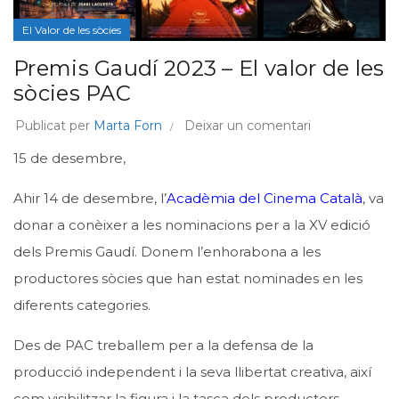
El Valor de les sòcies
Premis Gaudí 2023 – El valor de les
sòcies PAC
Publicat per
Marta Forn
Deixar un comentari
15 de desembre,
Ahir 14 de desembre, l’
Acadèmia del Cinema Català
, va
donar a conèixer a les nominacions per a la XV edició
dels Premis Gaudí. Donem l’enhorabona a les
productores sòcies que han estat nominades en les
diferents categories.
Des de PAC treballem per a la defensa de la
producció independent i la seva llibertat creativa, així
com visibilitzar la figura i la tasca dels productors