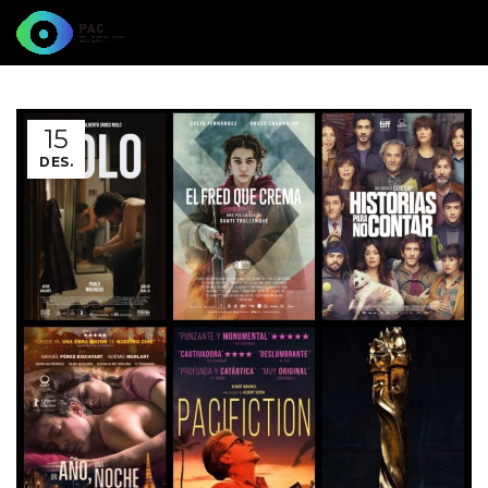
15
DES.