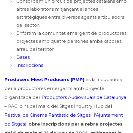
Consolidem un circuit de projectes catalans amb
altres laboratoris mitjançant aliances
estratègiques entre diversos agents articuladors
del sector.
Enfortim la comunitat emergent de productores i
projectes amb quatre persones ambaixadores
arreu del territori.
Bases
Inscripcions
Producers Meet Producers (PMP)
és la incubadora
per a productores emergents amb projecte,
organitzada per
Productors Audiovisuals de Catalunya
– PAC, dins del marc del Sitges Industry Hub del
Festival de Cinema Fantàstic de Sitges
i l’
Ajuntament
de Sitges
),
obre inscripcions per a rebre projectes
del 6 de maig al 21 de juny de 2024, mitjançant la