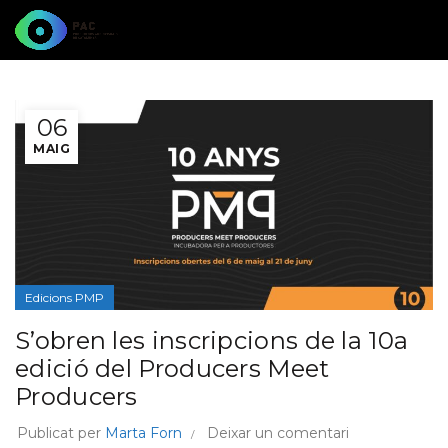
06
MAIG
Edicions PMP
S’obren les inscripcions de la 10a
edició del Producers Meet
Producers
Publicat per
Marta Forn
Deixar un comentari