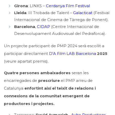
Girona
: LINKS –
Cerdanya Film Festival
Lleida
: III Trobada de Talent –
Galacticat
(Festival
Internacional de Cinema de Tàrrega de Ponent).
Barcelona
,
CIDAP
(Centre Internacional de
Desenvolupament Audiovisual del Pedraforca).
Un projecte participant de PMP 2024 serà escollit a
participar directament
D’A Film LAB Barcelona
2025
(veure apartat premis).
Quatre persones ambaixadores
seran les
encarregades de
prescriure
el PMP arreu de
Catalunya
enfortint així el teixit de relacions i
connexions de la comunitat emergent de
productores i projectes.
Tarragona
:
David Aymerich
–
Ayhe Productions