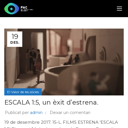
19
DES.
El Valor de les sòcies
ESCALA 1:5, un èxit d’estrena.
Publicat per
admin
Deixar un comentari
19 de desembre 2017. 15-L. FILMS ESTRENA 'ESCALA