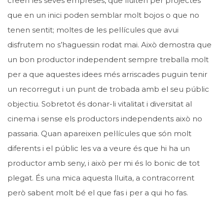
creen les seves empreses, que lluiten per projectes
que en un inici poden semblar molt bojos o que no
tenen sentit; moltes de les pel·lícules que avui
disfrutem no s’haguessin rodat mai. Això demostra que
un bon productor independent sempre treballa molt
per a que aquestes idees més arriscades puguin tenir
un recorregut i un punt de trobada amb el seu públic
objectiu. Sobretot és donar-li vitalitat i diversitat al
cinema i sense els productors independents això no
passaria. Quan apareixen pel·lícules que són molt
diferents i el públic les va a veure és que hi ha un
productor amb seny, i això per mi és lo bonic de tot
plegat. És una mica aquesta lluita, a contracorrent
però sabent molt bé el que fas i per a qui ho fas.