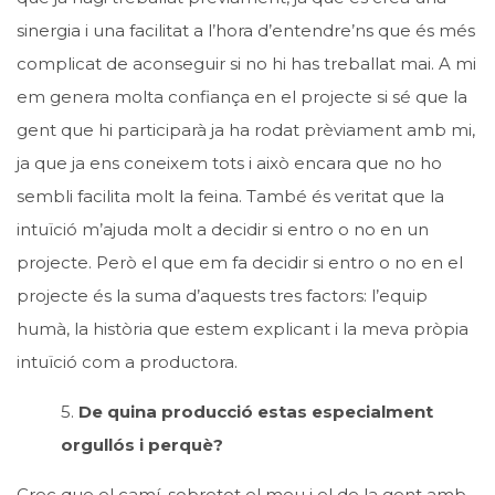
sinergia i una facilitat a l’hora d’entendre’ns que és més
complicat de aconseguir si no hi has treballat mai. A mi
em genera molta confiança en el projecte si sé que la
gent que hi participarà ja ha rodat prèviament amb mi,
ja que ja ens coneixem tots i això encara que no ho
sembli facilita molt la feina. També és veritat que la
intuïció m’ajuda molt a decidir si entro o no en un
projecte. Però el que em fa decidir si entro o no en el
projecte és la suma d’aquests tres factors: l’equip
humà, la història que estem explicant i la meva pròpia
intuïció com a productora.
5.
De quina producció estas especialment
orgullós i perquè?
Crec que el camí, sobretot el meu i el de la gent amb