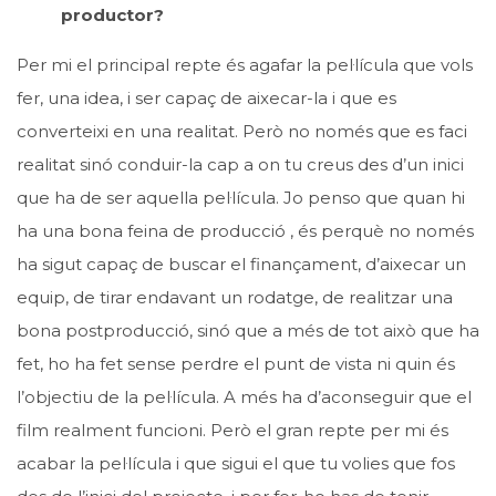
productor?
Per mi el principal repte és agafar la pel·lícula que vols
fer, una idea, i ser capaç de aixecar-la i que es
converteixi en una realitat. Però no només que es faci
realitat sinó conduir-la cap a on tu creus des d’un inici
que ha de ser aquella pel·lícula. Jo penso que quan hi
ha una bona feina de producció , és perquè no només
ha sigut capaç de buscar el finançament, d’aixecar un
equip, de tirar endavant un rodatge, de realitzar una
bona postproducció, sinó que a més de tot això que ha
fet, ho ha fet sense perdre el punt de vista ni quin és
l’objectiu de la pel·lícula. A més ha d’aconseguir que el
film realment funcioni. Però el gran repte per mi és
acabar la pel·lícula i que sigui el que tu volies que fos