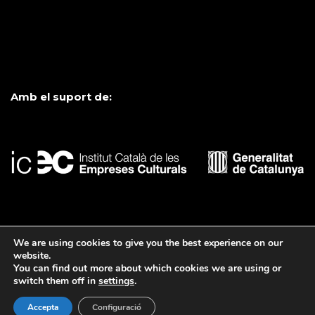
Amb el suport de:
Formem part de:
We are using cookies to give you the best experience on our
website.
You can find out more about which cookies we are using or
switch them off in
settings
.
Accepta
Configuració