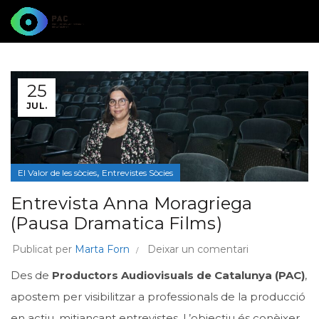
25
JUL.
,
El Valor de les sòcies
Entrevistes Sòcies
Entrevista Anna Moragriega
(Pausa Dramatica Films)
Publicat per
Marta Forn
Deixar un comentari
Des de
Productors Audiovisuals de Catalunya (PAC)
,
apostem per visibilitzar a professionals de la producció
en actiu, mitjançant entrevistes. L’objectiu és conèixer