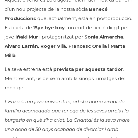
d’un nou projecte de la nostra sòcia
Benecé
Produccions
que, actualment, està en postproducció.
Es tracta de ‘
Bye bye boy
‘: un curt de ficció dirigit pel
jove
Iñaki Mur
i protagonitzat per
Sonia Almarcha,
Álvaro Larrán, Roger Vilà, Francesc Orella i Marta
Millà
.
La seva estrena està
prevista per aquesta tardor
.
Mentrestant, us deixem amb la sinopsi i imatges del
rodatge:
L’Enzo és un jove universitari, artista homosexual de
família acomodada que renega de les seves arrels i la
burgesia en què s’ha criat. La Chantal és la seva mare,
una dona de 50 anys acabada de divorciar i amb