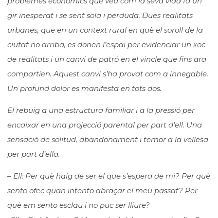
problemes econòmics que veu com la seva vida fa un
gir inesperat i se sent sola i perduda. Dues realitats
urbanes, que en un context rural en què el soroll de la
ciutat no arriba, es donen l’espai per evidenciar un xoc
de realitats i un canvi de patró en el vincle que fins ara
compartien. Aquest canvi s’ha provat com a innegable.
Un profund dolor es manifesta en tots dos.
El rebuig a una estructura familiar i a la pressió per
encaixar en una projecció parental per part d’ell. Una
sensació de solitud, abandonament i temor a la vellesa
per part d’ella.
– Ell: Per què haig de ser el que s’espera de mi? Per què
sento ofec quan intento abraçar el meu passat? Per
què em sento esclau i no puc ser lliure?