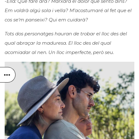
-Ella: Què faré ara? Marxarà el dolor que sento dins?
Em voldrà algú sola i vella? M’acostumaré al fet que el
cos se’m panseixi? Qui em cuidarà?
Tots dos personatges hauran de trobar el lloc des del
qual abraçar la maduresa. El lloc des del qual
acomiadar al nen. Un lloc imperfecte, però seu.