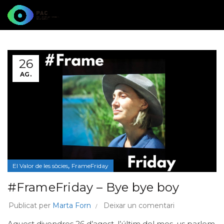
26
AG.
,
El Valor de les sòcies
FrameFriday
#FrameFriday – Bye bye boy
Publicat per
Marta Forn
Deixar un comentari
Aquest divendres 26 d’agost, l’últim del mes, us parlem