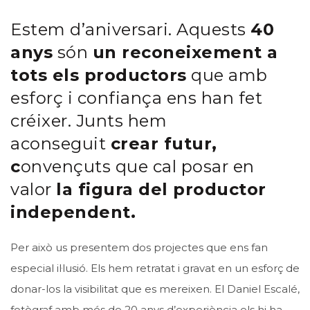
Estem d’aniversari. Aquests
40
anys
són
un reconeixement a
tots els productors
que amb
esforç i confiança ens han fet
créixer. Junts hem
aconseguit
crear futur,
c
onvençuts que cal posar en
valor
la figura del productor
independent.
Per això us presentem dos projectes que ens fan
especial il·lusió. Els hem retratat i gravat en un esforç de
donar-los la visibilitat que es mereixen. El
Daniel Escalé
,
fotògraf amb més de 20 anys d’experiència els hi ha