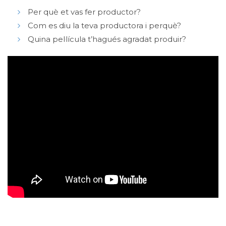
Per què et vas fer productor?
Com es diu la teva productora i perquè?
Quina pel·lícula t’hagués agradat produir?