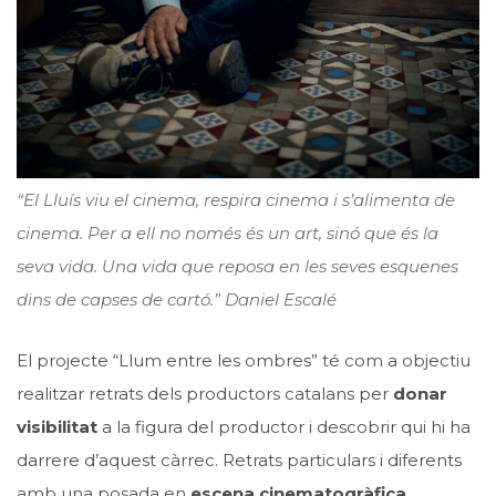
“El Lluís viu el cinema, respira cinema i s’alimenta de
cinema. Per a ell no només és un art, sinó que és la
seva vida. Una vida que reposa en les seves esquenes
dins de capses de cartó.” Daniel Escalé
El projecte “Llum entre les ombres” té com a objectiu
realitzar retrats dels productors catalans per
donar
visibilitat
a la figura del productor i descobrir qui hi ha
darrere d’aquest càrrec. Retrats particulars i diferents
amb una posada en
escena cinematogràfica
,