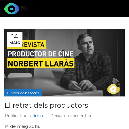
14
MAIG
El Valor de les sòcies
El retrat dels productors
Publicat per
admin
Deixar un comentari
14 de maig 2018.