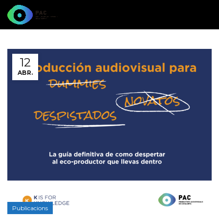
12
ABR.
Publicacions