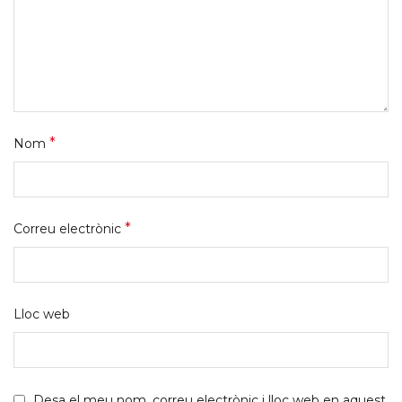
*
Nom
*
Correu electrònic
Lloc web
Desa el meu nom, correu electrònic i lloc web en aquest