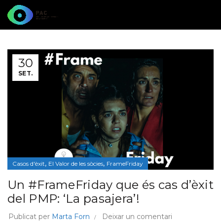
30
SET.
,
,
Casos d'èxit
El Valor de les sòcies
FrameFriday
Un #FrameFriday que és cas d’èxit
del PMP: ‘La pasajera’!
Publicat per
Marta Forn
Deixar un comentari