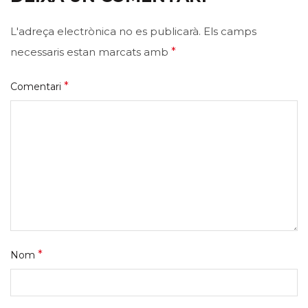
L'adreça electrònica no es publicarà.
Els camps
necessaris estan marcats amb
*
*
Comentari
*
Nom