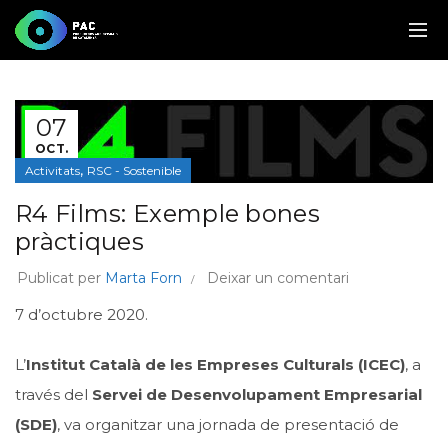
07
OCT.
,
Activitats
RSC - Sostenible
R4 Films: Exemple bones
pràctiques
Publicat per
Marta Forn
Deixar un comentari
7 d’octubre 2020.
L’
Institut Català de les Empreses Culturals (ICEC)
, a
través del
Servei de Desenvolupament Empresarial
(SDE)
, va organitzar una jornada de presentació de