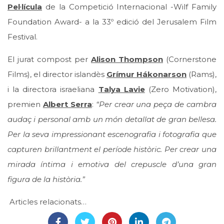
Pel·lícula
de la Competició Internacional -Wilf Family
Foundation Award- a la 33º edició del Jerusalem Film
Festival.
El jurat compost per
Alison Thompson
(Cornerstone
Films), el director islandès
Grímur Hákonarson
(Rams),
i la directora israeliana
Talya Lavie
(Zero Motivation),
premien
Albert Serra
:
“Per crear una peça de cambra
audaç i personal amb un món detallat de gran bellesa.
Per la seva impressionant escenografia i fotografia que
capturen brillantment el període històric. Per crear una
mirada íntima i emotiva del crepuscle d’una gran
figura de la història.”
Articles relacionats…