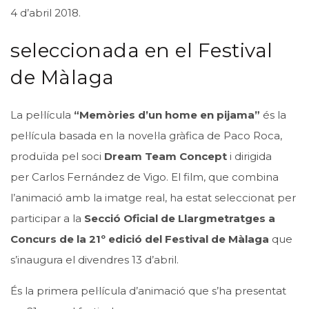
4 d’abril 2018.
seleccionada en el Festival
de Màlaga
La pel·lícula
“Memòries d’un home en pijama”
és la
pel·lícula basada en la novel·la gràfica de
Paco
Roca,
produïda pel soci
Dream
Team
Concept
i dirigida
per
Carlos
Fernández de Vigo. El film, que combina
l’animació amb la imatge real, ha estat seleccionat per
participar a la
Secció Oficial de Llargmetratges a
Concurs de la 21º edició del Festival de Màlaga
que
s’inaugura el divendres 13 d’abril.
És la primera pel·lícula d’animació que s’ha presentat