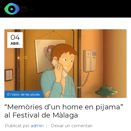
04
ABR.
El Valor de les sòcies
“Memòries d’un home en pijama”
al Festival de Màlaga
Publicat per
admin
Deixar un comentari