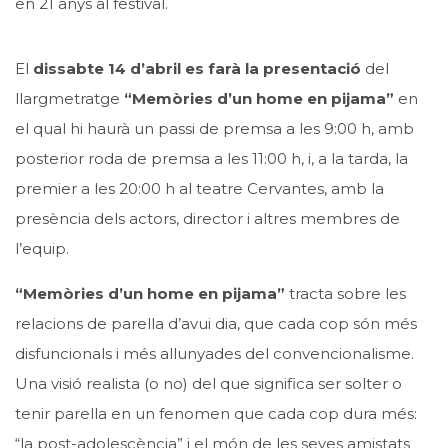
en 21 anys al festival.
El
dissabte 14 d’abril es farà la presentació
del
llargmetratge
“Memòries d’un home en pijama”
en
el qual hi haurà un passi de premsa a les 9:00 h, amb
posterior roda de premsa a les 11:00 h, i, a la tarda, la
premier a les 20:00 h al teatre Cervantes, amb la
presència dels actors, director i altres membres de
l’equip.
“Memòries d’un home en pijama”
tracta sobre les
relacions de parella d’avui dia, que cada cop són més
disfuncionals i més allunyades del convencionalisme.
Una visió realista (o no) del que significa ser solter o
tenir parella en un fenomen que cada cop dura més:
“la post-adolescència” i el món de les seves amistats