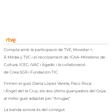
Compta amb la participació de TVE, Movistar +,
Á
Média
y
TVC
i el recolzament
de ICAA
–
Ministerio
de
Cultura,
ICEC
,
IVAC
i
Agadic
i la col·laboració
de
Crea
SGR
i
Fundación
TIC.
Firmen el guió Diana López
Varela
,
Paco
Roca
i
Ángel
de
l la
Cruz
, els dos últims guanyadors del Goya
al millor guió adaptat per “
Arrugas
“.
La banda sonora és del conegut