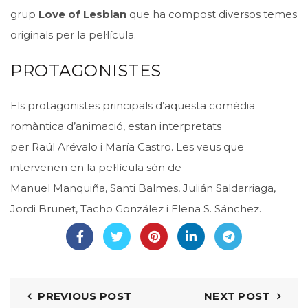
grup
Love
of
Lesbian
que ha compost diversos temes
originals per la pel·lícula.
PROTAGONISTES
Els protagonistes principals d’aquesta comèdia
romàntica d’animació, estan interpretats
per
Raúl
Arévalo i
María
Castro. Les veus que
intervenen en la pel·lícula són de
Manuel
Manquiña
,
Santi
Balmes,
Julián
Saldarriaga
,
Jordi Brunet,
Tacho
González i Elena S. Sánchez.
PREVIOUS POST
NEXT POST