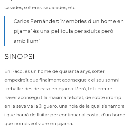
casades, solteres, separades, etc.
Carlos
Fernández: ‘Memòries d’un
home
en
pijama’ és una pel·lícula per adults però
amb
llum
“
SINOPSI
En
Paco
, és un home de quaranta anys, solter
empedreït que finalment aconsegueix el seu somni:
treballar des de casa en pijama. Però, tot i creure
haver aconseguit la màxima felicitat, de sobte irromp
en la seva via la
Jilguero
, una noia de la qual s’enamora
i que haurà de lluitar per continuar al costat d’un home
que només vol viure en pijama.