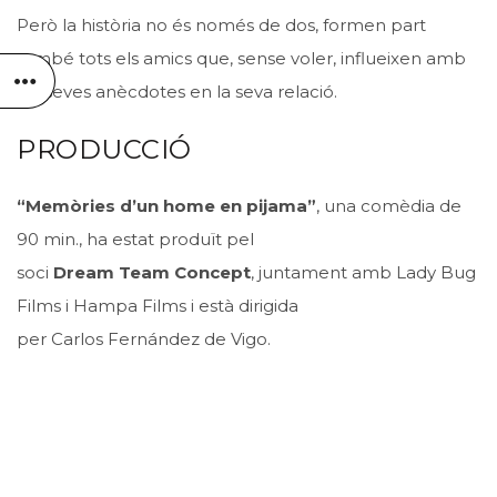
Però la història no és només de dos, formen part
també tots els amics que, sense voler, influeixen amb
les seves anècdotes en la seva relació.
PRODUCCIÓ
“Memòries d’un home en pijama”
, una comèdia de
90 min., ha estat produït pel
soci
Dream
Team
Concept
, juntament amb Lady Bug
Films i Hampa Films i està dirigida
per
Carlos
Fernández de Vigo.